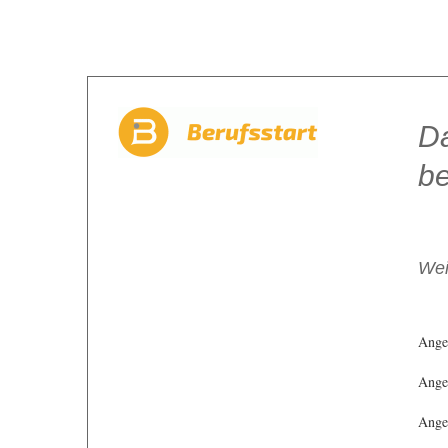
Da
be
Wei
Ange
Angeb
Angeb